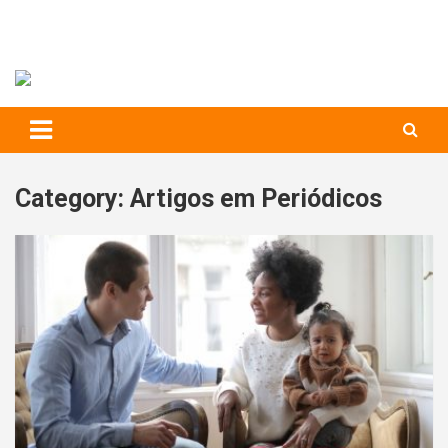
RIHS – UFSCar
to
content
Relações Interpessoais e Habilidades Sociais
Category:
Artigos em Periódicos