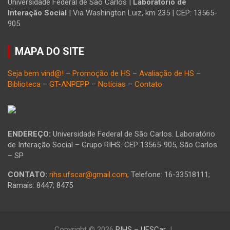
Universidade Federal de São Carlos |
Laboratório de
Interação Social
| Via Washington Luiz, km 235 | CEP: 13565-
905
MAPA DO SITE
Seja bem vind@!
–
Promoção de HS
–
Avaliação de HS
–
Biblioteca
–
GT-ANPEPP
–
Notícias
–
Contato
ENDEREÇO:
Universidade Federal de São Carlos. Laboratório
de Interação Social – Grupo RIHS. CEP 13565-905, São Carlos
– SP
CONTATO:
rihs.ufscar@gmail.com;
Telefone: 16-33518111;
Ramais: 8447; 8475
Copyright © 2026
RIHS – UFSCar