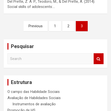
Del Prette, Z. A. P., Teodoro, M., & Del Prette, A. (2014).
Social skills of adolescents:…
Navegação
Previous
1
2
3
por
posts
Pesquisar
S
e
a
r
c
Estrutura
h
O campo das Habilidade Sociais
Avaliação de Habilidades Sociais
Instrumentos de avaliação
Promoção de HS