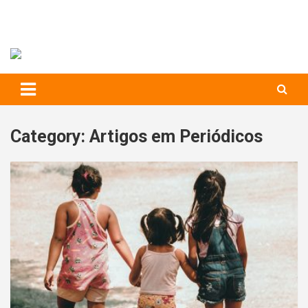
RIHS – UFSCar
to
content
Relações Interpessoais e Habilidades Sociais
Category:
Artigos em Periódicos