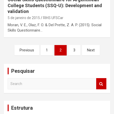
College Students (SSQ-U): Development and
validation
5 de janeiro de 2015
RIHS UFSCar
Moran, V. E., Olaz, F. O. & Del Prette, Z. A. P. (2015). Social
Skills Questionnaire…
Navegação
Previous
1
2
3
Next
por
posts
Pesquisar
S
e
a
r
c
Estrutura
h